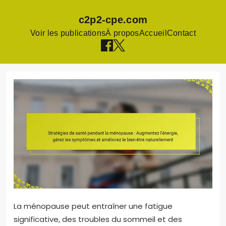
c2p2-cpe.com
Voir les publications
À propos
Accueil
Contact
Skip
to
content
La ménopause peut entraîner une fatigue
significative, des troubles du sommeil et des