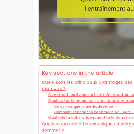
Key sections in the article:
Quels sont les principaux avantages des 
mamans ?
Comment les livres sur l’entraînement au s
Quelles techniques ces livres recommande
Qu’est-ce que la méthode Ferber ?
Comment fonctionne l’approche No Tears ?
Quel rôle la cohérence joue-t-elle dans l’
Quelles caractéristiques uniques distingu
sommeil ?