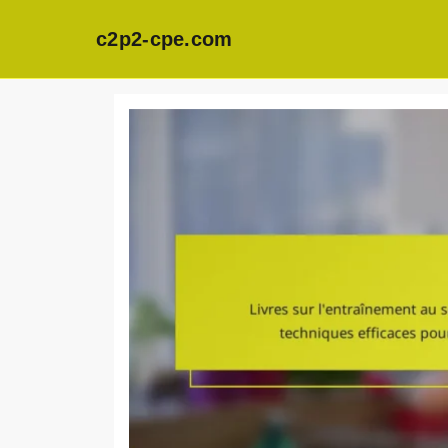
c2p2-cpe.com
Skip
to
content