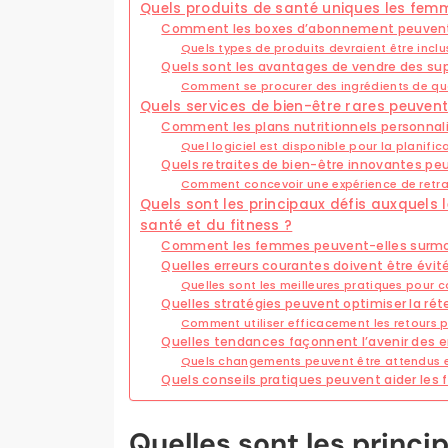
Quels produits de santé uniques les femm
Comment les boxes d’abonnement peuvent-
Quels types de produits devraient être incl
Quels sont les avantages de vendre des su
Comment se procurer des ingrédients de qua
Quels services de bien-être rares peuven
Comment les plans nutritionnels personnal
Quel logiciel est disponible pour la planifica
Quels retraites de bien-être innovantes peu
Comment concevoir une expérience de retrait
Quels sont les principaux défis auxquels 
santé et du fitness ?
Comment les femmes peuvent-elles surmonter
Quelles erreurs courantes doivent être évit
Quelles sont les meilleures pratiques pour 
Quelles stratégies peuvent optimiser la rét
Comment utiliser efficacement les retours po
Quelles tendances façonnent l’avenir des e
Quels changements peuvent être attendus 
Quels conseils pratiques peuvent aider les
Quelles sont les princip