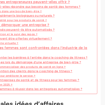
es entrepreneures peuvent-elles offrir ?
elles répondre aux besoins de santé des femmes ?
us dans une box de bien-être ?
ppléments biologiques ou naturels ?
lité pour les produits de santé ?
t démarquer une entreprise ?
isés peuvent-ils être automatisés ?
tion et le suivi des repas ?
vent être offertes virtuellement ?
e virtuelle ?
les femmes sont confrontées dans l’industrie de la
 les barrières à l’entrée dans le coaching de fitness ?
ées lors du démarrage d’une entreprise de bien-être ?
commercialiser des produits de santé en ligne ?
ention des clients dans le coaching de fitness ?
ur améliorer le service ?
ntreprises de santé et de fitness pour les femmes ?
en 2025 ?
 femmes à réussir dans les entreprises automatisées ?
ales idées d’affaires