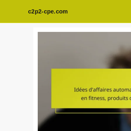
c2p2-cpe.com
Skip
to
content