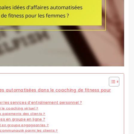
ires automatisées dans le coaching de fitness pour
r les services d’entraînement personnel ?
 le coaching virtuel ?
s paiements des clients ?
ss en groupe en ligne ?
t en groupe engageantes ?
e communauté parmi les clients ?