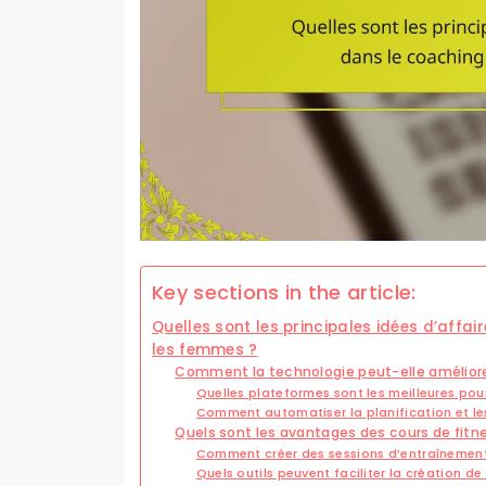
Key sections in the article:
Quelles sont les principales idées d’affa
les femmes ?
Comment la technologie peut-elle améliore
Quelles plateformes sont les meilleures pour
Comment automatiser la planification et le
Quels sont les avantages des cours de fitne
Comment créer des sessions d’entraînemen
Quels outils peuvent faciliter la création d