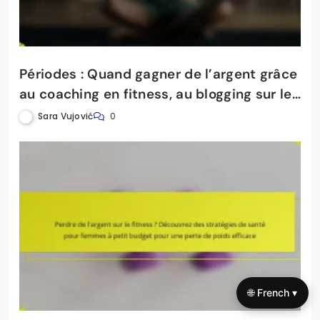
Périodes : Quand gagner de l’argent grâce
au coaching en fitness, au blogging sur le
bien-être et au conseil en nutrition
Sara Vujović
0
🌐 French ▾