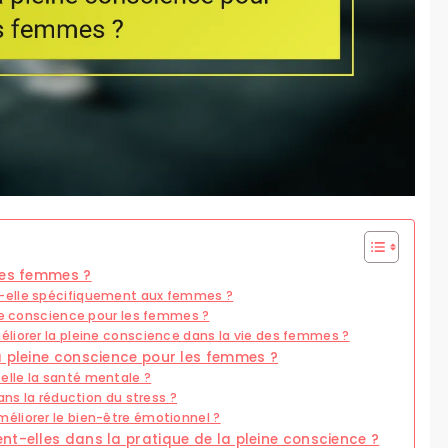
les femmes ?
-elle spécifiquement aux femmes ?
ine conscience pour les femmes ?
liorer la pleine conscience dans la vie des femmes ?
a pleine conscience pour les femmes ?
lle la santé mentale ?
ans la réduction du stress ?
éliorer le bien-être émotionnel ?
nt-elles dans la pratique de la pleine conscience ?