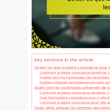
Key sections in the article:
Qu’est-ce que la pleine conscience pour 
Comment la pleine conscience bénéficie-t
Quelles sont les techniques clés de la ple
Quelles pratiques quotidiennes peuvent amé
Quels sont les avantages universels de l
Comment la pleine conscience améliore-t-e
Quel rôle la pleine conscience joue-t-elle d
Comment la pleine conscience peut-elle am
Quels défis uniques les femmes rencontre